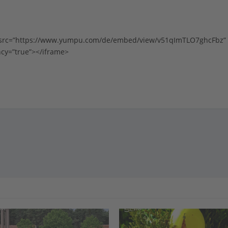
” src=”https://www.yumpu.com/de/embed/view/v51qImTLO7ghcFbz”
ncy=”true”></iframe>