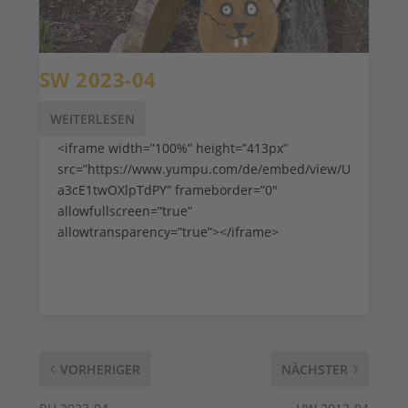
SW 2023-04
WEITERLESEN
<iframe width=”100%” height=”413px”
src=”https://www.yumpu.com/de/embed/view/U
a3cE1twOXlpTdPY” frameborder=”0″
allowfullscreen=”true”
allowtransparency=”true”></iframe>
VORHERIGER
NÄCHSTER