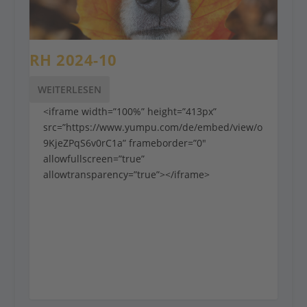
RH 2024-10
WEITERLESEN
<iframe width=”100%” height=”413px”
src=”https://www.yumpu.com/de/embed/view/o
9KjeZPqS6v0rC1a” frameborder=”0″
allowfullscreen=”true”
allowtransparency=”true”></iframe>